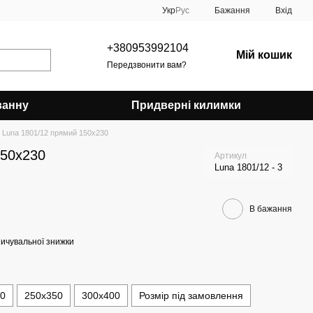
Укр
Рус
Бажання
Вхід
+380953992104
Мій кошик
Передзвонити вам?
ванну
Придверні килимки
Luna 1801/12 прямий 150х230
150х230
Артикул
Luna 1801/12 - 3
В бажання
ичувальної знижки
00
250х350
300х400
Розмір під замовлення