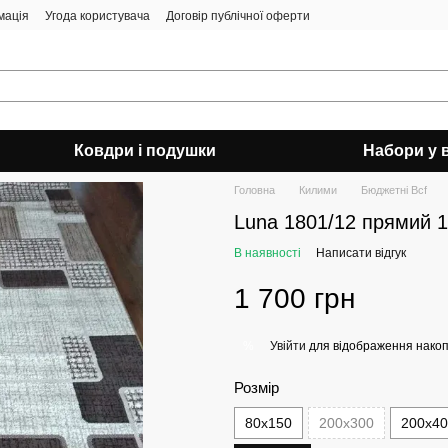
мація
Угода користувача
Договір публічної оферти
Ковдри і подушки
Набори у 
Головна
Килими
Бюджетні Bcf
Luna 1801/12 прямий 
В наявності
Написати відгук
1 700 грн
Увійти
для відображення накоп
%
Розмір
80х150
200х300
200х4