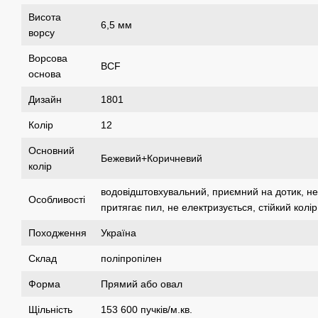
Висота
6,5 мм
ворсу
Ворсова
BCF
основа
Дизайн
1801
Колір
12
Основний
Бежевий+Коричневий
колір
водовідштовхувальний, приємний на дотик, не
Особливості
притягає пил, не електризується, стійкий колір
Походження
Україна
Склад
поліпропілен
Форма
Прямий або овал
Щільність
153 600 пучків/м.кв.