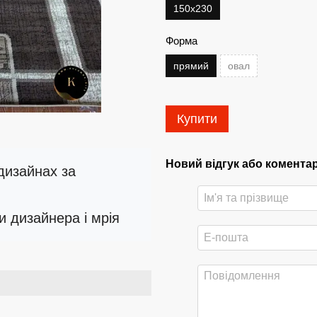
150х230
Форма
прямий
овал
Купити
Новий відгук або комента
 дизайнах за
и дизайнера і мрія