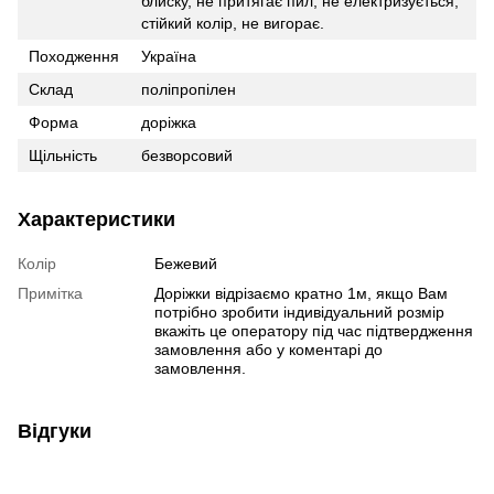
блиску, не притягає пил, не електризується,
стійкий колір, не вигорає.
Походження
Україна
Склад
поліпропілен
Форма
доріжка
Щільність
безворсовий
Характеристики
Колір
Бежевий
Примітка
Доріжки відрізаємо кратно 1м, якщо Вам
потрібно зробити індивідуальний розмір
вкажіть це оператору під час підтвердження
замовлення або у коментарі до
замовлення.
Відгуки