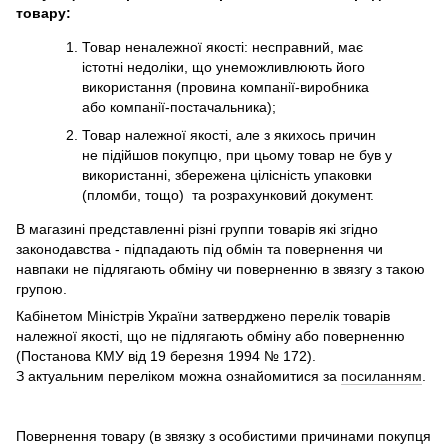
товару:
Товар неналежної якості: несправний, має
істотні недоліки, що унеможливлюють його
використання (провина компанії-виробника
або компанії-постачальника);
Товар належної якості, але з якихось причин
не підійшов покупцю, при цьому товар не був у
використанні, збережена цілісність упаковки
(пломби, тощо) та розрахунковий документ.
В магазині представленні різні группи товарів які згідно
законодавства - підпадають під обмін та повернення чи
навпаки не підлягають обміну чи поверненню в звязгу з такою
групою.
Кабінетом Міністрів України затверджено перелік товарів
належної якості, що не підлягають обміну або поверненню
(Постанова КМУ від 19 березня 1994 № 172).
З актуальним переліком можна ознайомитися за
посиланням
.
Повернення товару (в звязку з особистими причинами покупця