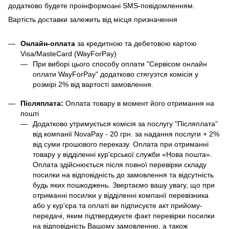
додатково будете проінформоані SMS-повідомленням.
Вартість доставки залежить від місця призначення
Онлайн-оплата
за кредитною та дебетовою картою
Visa/MasteCard (WayForPay)
При виборі цього способу оплати "Сервісом онлайн
оплати WayForPay" додатково стягуэтся комісія у
розмірі 2% від вартості замовлення.
Післяплата:
Оплата товару в момент його отримання на
пошті
Додатково утримується комісія за послугу "Післяплата"
від компанії NovaPay - 20 грн. за надання послуги + 2%
від суми грошового переказу. Оплата при отриманні
товару у відділенні кур'єрської служби «Нова пошта».
Оплата здійснюється після повної перевірки складу
посилки на відповідність до замовлення та відсутність
будь яких пошкоджень. Звертаємо вашу увагу, що при
отриманні посилки у відділенні компанії перевізника
або у кур'єра та оплаті ви підписуєте акт прийому-
передачі, яким підтверджуєте факт перевірки посилки
на відповідність Вашому замовленню, а також