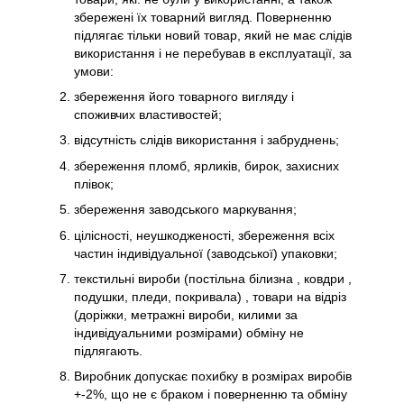
збережені їх товарний вигляд. Поверненню
підлягає тільки новий товар, який не має слідів
використання і не перебував в експлуатації, за
умови:
збереження його товарного вигляду і
споживчих властивостей;
відсутність слідів використання і забруднень;
збереження пломб, ярликів, бирок, захисних
плівок;
збереження заводського маркування;
цілісності, неушкодженості, збереження всіх
частин індивідуальної (заводської) упаковки;
текстильні вироби (постільна білизна , ковдри ,
подушки, пледи, покривала) , товари на відріз
(доріжки, метражні вироби, килими за
індивідуальними розмірами) обміну не
підлягають.
Виробник допускає похибку в розмірах виробів
+-2%, що не є браком і поверненню та обміну