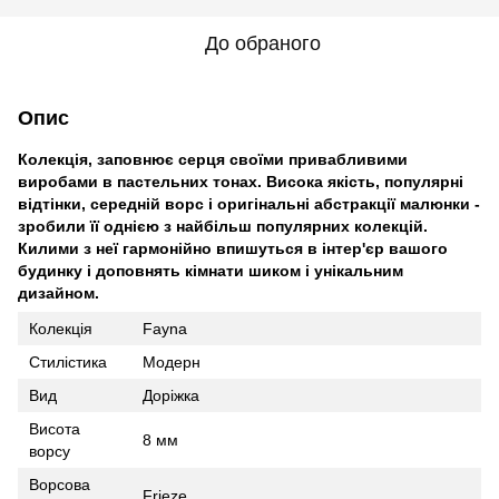
До обраного
Опис
Колекція, заповнює серця своїми привабливими
виробами в пастельних тонах. Висока якість, популярні
відтінки, середній ворс і оригінальні абстракції малюнки -
зробили її однією з найбільш популярних колекцій.
Килими з неї гармонійно впишуться в інтер'єр вашого
будинку і доповнять кімнати шиком і унікальним
дизайном.
Колекція
Fayna
Cтилістика
Модерн
Вид
Доріжка
Висота
8 мм
ворсу
Ворсова
Frieze