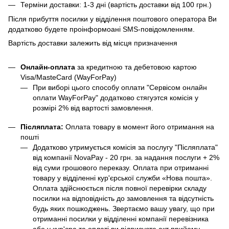
Терміни доставки: 1-3 дні (вартість доставки від 100 грн.)
Після прибуття посилки у відділення поштового оператора Ви
додатково будете проінформоані SMS-повідомленням.
Вартість доставки залежить від місця призначення
Онлайн-оплата
за кредитною та дебетовою картою
Visa/MasteCard (WayForPay)
При виборі цього способу оплати "Сервісом онлайн
оплати WayForPay" додатково стягуэтся комісія у
розмірі 2% від вартості замовлення.
Післяплата:
Оплата товару в момент його отримання на
пошті
Додатково утримується комісія за послугу "Післяплата"
від компанії NovaPay - 20 грн. за надання послуги + 2%
від суми грошового переказу. Оплата при отриманні
товару у відділенні кур'єрської служби «Нова пошта».
Оплата здійснюється після повної перевірки складу
посилки на відповідність до замовлення та відсутність
будь яких пошкоджень. Звертаємо вашу увагу, що при
отриманні посилки у відділенні компанії перевізника