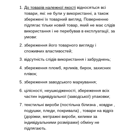
До товарів належної якості
відносяться всі
товари, які: не були у використанні, а також
збережені їх товарний вигляд. Поверненню
підлягає тільки новий товар, який не має слідів
використання і не перебував в експлуатації, за
умови:
збереження його товарного вигляду і
споживчих властивостей;
відсутність слідів використання і забруднень;
збереження пломб, ярликів, бирок, захисних
плівок;
збереження заводського маркування;
цілісності, неушкодженості, збереження всіх
частин індивідуальної (заводської) упаковки;
текстильні вироби (постільна білизна , ковдри ,
подушки, пледи, покривала) , товари на відріз
(доріжки, метражні вироби, килими за
індивідуальними розмірами) обміну не
підлягають.