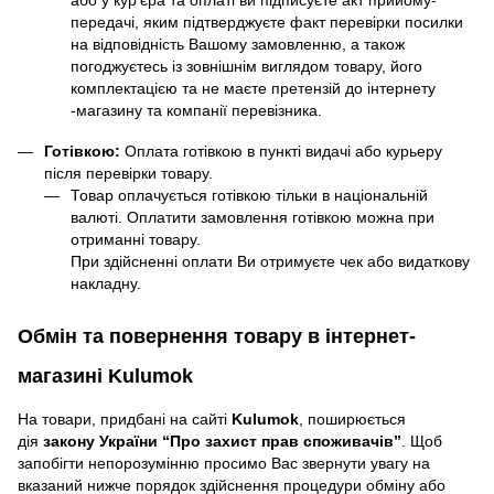
або у кур'єра та оплаті ви підписуєте акт прийому-
передачі, яким підтверджуєте факт перевірки посилки
на відповідність Вашому замовленню, а також
погоджуєтесь із зовнішнім виглядом товару, його
комплектацією та не маєте претензій до інтернету
-магазину та компанії перевізника.
Готівкою:
Оплата готівкою в пункті видачі або курьеру
після перевірки товару.
Товар оплачується готівкою тільки в національній
валюті. Оплатити замовлення готівкою можна при
отриманні товару.
При здійсненні оплати Ви отримуєте чек або видаткову
накладну.
Обмін та повернення товару в інтернет-
магазині Kulumok
На товари, придбані на сайті
Kulumok
, поширюється
дія
закону України “Про захист прав споживачів”
. Щоб
запобігти непорозумінню просимо Вас звернути увагу на
вказаний нижче порядок здійснення процедури обміну або