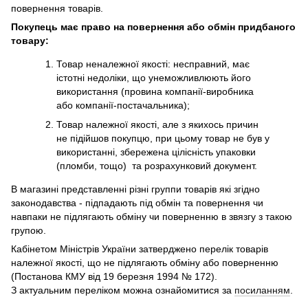
повернення товарів.
Покупець має право на повернення або обмін придбаного
товару:
Товар неналежної якості: несправний, має
істотні недоліки, що унеможливлюють його
використання (провина компанії-виробника
або компанії-постачальника);
Товар належної якості, але з якихось причин
не підійшов покупцю, при цьому товар не був у
використанні, збережена цілісність упаковки
(пломби, тощо) та розрахунковий документ.
В магазині представленні різні группи товарів які згідно
законодавства - підпадають під обмін та повернення чи
навпаки не підлягають обміну чи поверненню в звязгу з такою
групою.
Кабінетом Міністрів України затверджено перелік товарів
належної якості, що не підлягають обміну або поверненню
(Постанова КМУ від 19 березня 1994 № 172).
З актуальним переліком можна ознайомитися за
посиланням
.