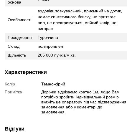
основа
водовідштовхувальний, приємний на дотик,
немає синтетичного блиску, не притягає
Особливості
пил, не електризується, стійкий колір, не
вигорає.
Походження
Туреччина
Склад
поліпропілен
Щільність
205 000 пучків/м.кв.
Характеристики
Колір
Темно-сірий
Примітка
Доріжки відрізаємо кратно 1м, якщо Вам
потрібно зробити індивідуальний розмір
вкажіть це оператору під час підтвердження
замовлення або у коментарі до
замовлення.
Відгуки