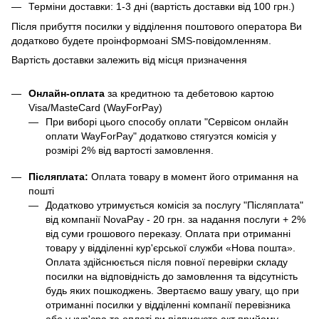
Терміни доставки: 1-3 дні (вартість доставки від 100 грн.)
Після прибуття посилки у відділення поштового оператора Ви
додатково будете проінформоані SMS-повідомленням.
Вартість доставки залежить від місця призначення
Онлайн-оплата
за кредитною та дебетовою картою
Visa/MasteCard (WayForPay)
При виборі цього способу оплати "Сервісом онлайн
оплати WayForPay" додатково стягуэтся комісія у
розмірі 2% від вартості замовлення.
Післяплата:
Оплата товару в момент його отримання на
пошті
Додатково утримується комісія за послугу "Післяплата"
від компанії NovaPay - 20 грн. за надання послуги + 2%
від суми грошового переказу. Оплата при отриманні
товару у відділенні кур'єрської служби «Нова пошта».
Оплата здійснюється після повної перевірки складу
посилки на відповідність до замовлення та відсутність
будь яких пошкоджень. Звертаємо вашу увагу, що при
отриманні посилки у відділенні компанії перевізника