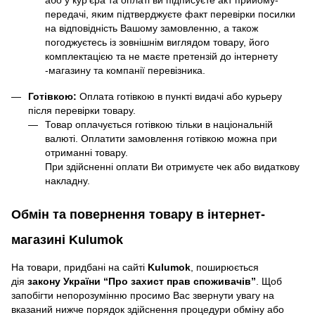
або у кур'єра та оплаті ви підписуєте акт прийому-
передачі, яким підтверджуєте факт перевірки посилки
на відповідність Вашому замовленню, а також
погоджуєтесь із зовнішнім виглядом товару, його
комплектацією та не маєте претензій до інтернету
-магазину та компанії перевізника.
Готівкою:
Оплата готівкою в пункті видачі або курьеру
після перевірки товару.
Товар оплачується готівкою тільки в національній
валюті. Оплатити замовлення готівкою можна при
отриманні товару.
При здійсненні оплати Ви отримуєте чек або видаткову
накладну.
Обмін та повернення товару в інтернет-
магазині Kulumok
На товари, придбані на сайті
Kulumok
, поширюється
дія
закону України “Про захист прав споживачів”
. Щоб
запобігти непорозумінню просимо Вас звернути увагу на
вказаний нижче порядок здійснення процедури обміну або