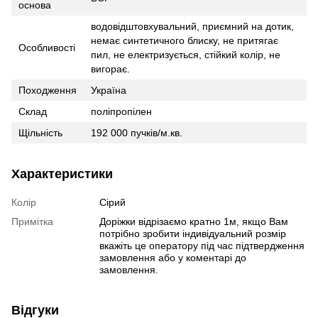
основа
водовідштовхувальний, приємний на дотик,
немає синтетичного блиску, не притягає
Особливості
пил, не електризується, стійкий колір, не
вигорає.
Походження
Україна
Склад
поліпропілен
Щільність
192 000 пучків/м.кв.
Характеристики
Колір
Сірий
Примітка
Доріжки відрізаємо кратно 1м, якщо Вам
потрібно зробити індивідуальний розмір
вкажіть це оператору під час підтвердження
замовлення або у коментарі до
замовлення.
Відгуки