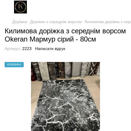
Доріжки
Доріжки з середнім ворсом
Килимова доріжка з сер
Килимова доріжка з середнім ворсом
Okeran Мармур сірий - 80см
Артикул:
2223
Написати відгук
НОВИНКА