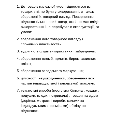
До товарів належної якості
відносяться всі
товари, які: не були у використанні, а також
збережені їх товарний вигляд. Поверненню
підлягає тільки новий товар, який не має слідів
використання і не перебував в експлуатації, за
умови:
збереження його товарного вигляду і
споживчих властивостей;
відсутність слідів використання і забруднень;
збереження пломб, ярликів, бирок, захисних
плівок;
збереження заводського маркування;
цілісності, неушкодженості, збереження всіх
частин індивідуальної (заводської) упаковки;
текстильні вироби (постільна білизна , ковдри ,
подушки, пледи, покривала) , товари на відріз
(доріжки, метражні вироби, килими за
індивідуальними розмірами) обміну не
підлягають.