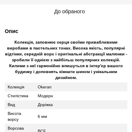
До обраного
Опис
Колекція, заповнює серця своїми привабливими
виробами в пастельних тонах. Висока якість, популярні
відтінки, середній ворс і оригінальні абстракції малюнки -
зробили її однією з найбільш популярних колекцій.
Килими з неї гармонійно впишуться в інтер'єр вашого
будинку і доповнять кімнати шиком і унікальним
дизайном.
Колекція
Okeran
Cтилістика
Модерн
Вид
Доріжка
Висота
6 мм
ворсу
Ворсова
BCF