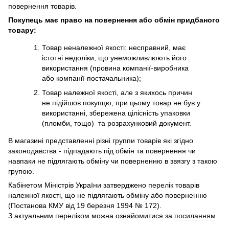
повернення товарів.
Покупець має право на повернення або обмін придбаного
товару:
Товар неналежної якості: несправний, має
істотні недоліки, що унеможливлюють його
використання (провина компанії-виробника
або компанії-постачальника);
Товар належної якості, але з якихось причин
не підійшов покупцю, при цьому товар не був у
використанні, збережена цілісність упаковки
(пломби, тощо) та розрахунковий документ.
В магазині представленні різні группи товарів які згідно
законодавства - підпадають під обмін та повернення чи
навпаки не підлягають обміну чи поверненню в звязгу з такою
групою.
Кабінетом Міністрів України затверджено перелік товарів
належної якості, що не підлягають обміну або поверненню
(Постанова КМУ від 19 березня 1994 № 172).
З актуальним переліком можна ознайомитися за
посиланням
.