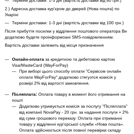
Терміни доставки: 1-3 дні (вартість доставки від 80 грн.)
2.) Адресна доставка кур'єром до дверей (Нова пошта) по
Укарїні
Терміни доставки: 1-3 дні (вартість доставки від 100 грн.)
Після прибуття посилки у відділення поштового оператора Ви
додатково будете проінформоані SMS-повідомленням.
Вартість доставки залежить від місця призначення
Онлайн-оплата
за кредитною та дебетовою картою
Visa/MasteCard (WayForPay)
При виборі цього способу оплати "Сервісом онлайн
оплати WayForPay" додатково стягуэтся комісія у
розмірі 2% від вартості замовлення.
Післяплата:
Оплата товару в момент його отримання на
пошті
Додатково утримується комісія за послугу "Післяплата"
від компанії NovaPay - 20 грн. за надання послуги + 2%
від суми грошового переказу. Оплата при отриманні
товару у відділенні кур'єрської служби «Нова пошта».
Оплата здійснюється після повної перевірки складу