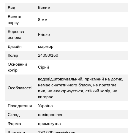
Вид
Килим
Висота
8 мм
ворсу
Ворсова
Frieze
основа
Дизайн
мармор
Колір
24058/160
Основний
Сірий
колір
водовідштовхувальний, приємний на дотик,
немає синтетичного блиску, не притягає
Особливості
пил, не електризується, стійкий колір, не
вигорає.
Походження
Україна
Склад
поліпропілен
Форма
прямокутна
Щільність
192 000 пучків/м.кв.