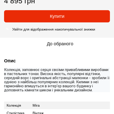
4 895 грн
Купити
Увійти
для відображення накопичувальної знижки
%
До обраного
Опис
Колекція, заповнює серця своїми привабливими виробами
в пастельних тонах. Висока якість, популярні відтінки,
середній ворс і оригінальні абстракції малюнки - зробили її
однією з найбільш популярних колекцій. Килими з неї
гармонійно впишуться в інтер'єр вашого будинку і
доповнять кімнати шиком і унікальним дизайном.
Колекція
Mira
Cтилістика
Вінтаж