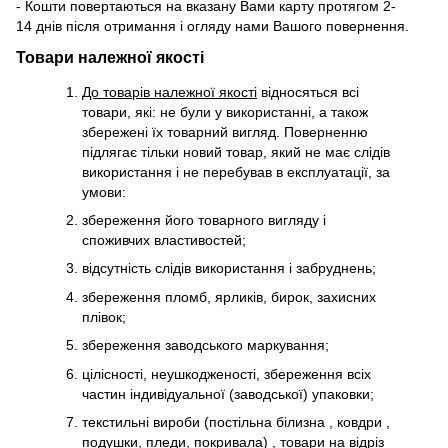
- Кошти повертаються на вказану Вами карту протягом 2-
14 днів після отримання і огляду нами Вашого повернення.
Товари належної якості
До товарів належної якості
відносяться всі
товари, які: не були у використанні, а також
збережені їх товарний вигляд. Поверненню
підлягає тільки новий товар, який не має слідів
використання і не перебував в експлуатації, за
умови:
збереження його товарного вигляду і
споживчих властивостей;
відсутність слідів використання і забруднень;
збереження пломб, ярликів, бирок, захисних
плівок;
збереження заводського маркування;
цілісності, неушкодженості, збереження всіх
частин індивідуальної (заводської) упаковки;
текстильні вироби (постільна білизна , ковдри ,
подушки, пледи, покривала) , товари на відріз