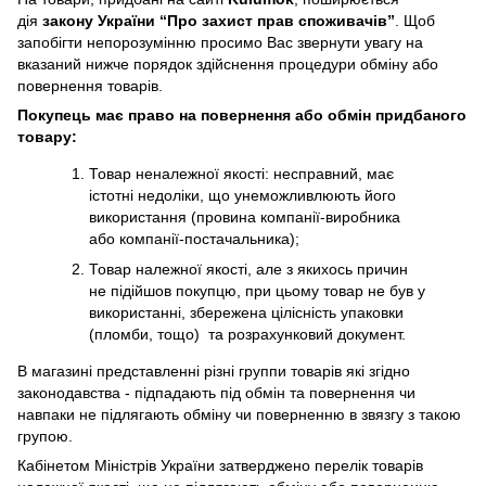
дія
закону України “Про захист прав споживачів”
. Щоб
запобігти непорозумінню просимо Вас звернути увагу на
вказаний нижче порядок здійснення процедури обміну або
повернення товарів.
Покупець має право на повернення або обмін придбаного
товару:
Товар неналежної якості: несправний, має
істотні недоліки, що унеможливлюють його
використання (провина компанії-виробника
або компанії-постачальника);
Товар належної якості, але з якихось причин
не підійшов покупцю, при цьому товар не був у
використанні, збережена цілісність упаковки
(пломби, тощо) та розрахунковий документ.
В магазині представленні різні группи товарів які згідно
законодавства - підпадають під обмін та повернення чи
навпаки не підлягають обміну чи поверненню в звязгу з такою
групою.
Кабінетом Міністрів України затверджено перелік товарів