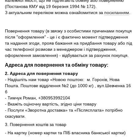
належної якості, що не підлягають обміну або поверненню
(Постанова КМУ від 19 березня 1994 № 172).
З актуальним переліком можна ознайомитися за
посиланням
.
Повернення товару (в звязку з особистими причинами покупця
після "оформлення" - це і є фактично момент підтвердження
та надання згоди, прояв бажання на придбання товару або під
час телефоної розмови з менеджером і підтвердження,
оформлення замовлення) - відбувається за рахунок покупця.
Адреса для повернення та обміну товару:
2. Адреса для повернення товару
- Надішліть нам товар «Новою поштою: м. Горохів, Нова
Пошта. Поштове відділення №2 (до 1000 кг) , вул.Шевченка 16
б
- Тимчук Роман, +380953992104
- Вкажіть оціночну вартість, згідно ціни товару
- Послуги «Зворотна доставка» та «Післясплата» потрібно
скасувати.
3. Повернення коштів за товар
- На картку (номер картки та ПІБ власника банкської картки)