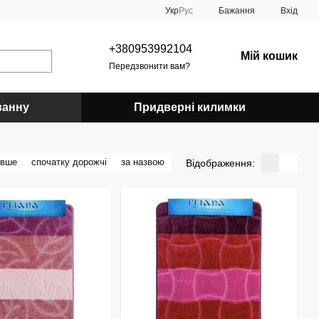
Укр
Рус
Бажання
Вхід
+380953992104
Мій кошик
Передзвонити вам?
ванну
Придверні килимки
евше
спочатку дорожчі
за назвою
Відображення: