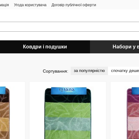
мація
Угода користувача
Договір публічної оферти
Ковдри і подушки
Набори у 
за популярністю
спочатку деш
Сортування: