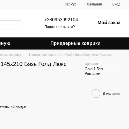
Укр
Рус
Желания
Вход
+380953992104
Мой заказ
Перезвонить вам?
нную
Придверные коврики
орные наборы
-Постельное белье 1.5 145x210 Бязь Голд Люкс Ромашки
 145x210 Бязь Голд Люкс
Артикул
Gold 1.5сп.
Ромашки
В желания
тельной скидки