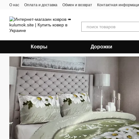
Перейти к основному контенту
О нас
Оплата и доставка
Обмен и возврат
Контактная информац
Ковры
Дорожки